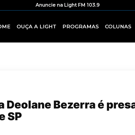
Anuncie na Light FM 103.9
OME
OUÇA A LIGHT
PROGRAMAS
COLUNAS
a Deolane Bezerra é pres
de SP