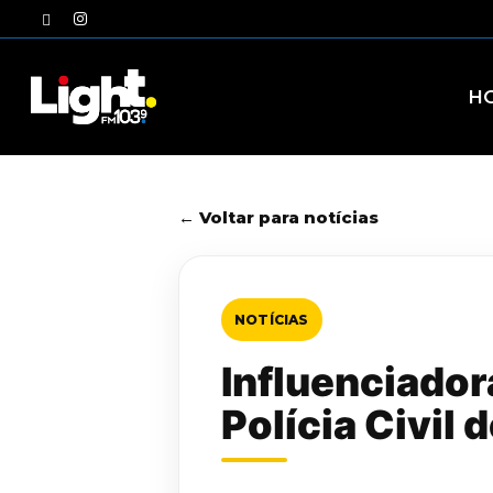
Skip
twitter
instagram
to
main
content
H
← Voltar para notícias
NOTÍCIAS
Influenciador
Polícia Civil 