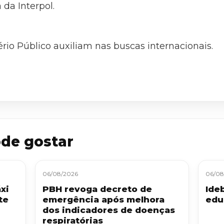
da Interpol.
tério Público auxiliam nas buscas internacionais.
de gostar
06/08/2026
06/08
xi
PBH revoga decreto de
Ide
te
emergência após melhora
edu
dos indicadores de doenças
respiratórias