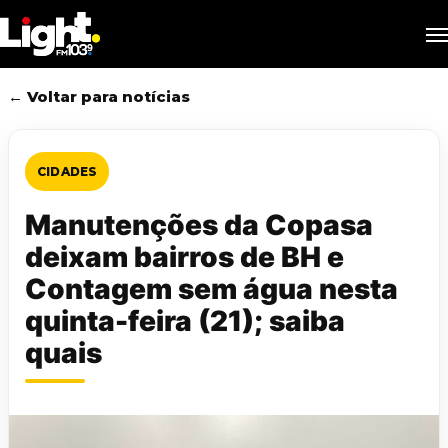
Skip
M
to
main
content
← Voltar para notícias
CIDADES
Manutenções da Copasa
deixam bairros de BH e
Contagem sem água nesta
quinta-feira (21); saiba
quais