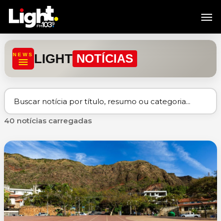
Skip
Men
to
main
content
LIGHT
NEWS
NOTÍCIAS
40 notícias carregadas