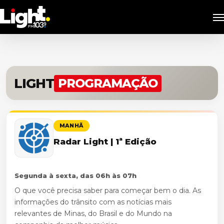
Skip
M
to
main
content
LIGHT
PROGRAMAÇÃO
MANHÃ
Radar Light | 1ª Edição
Segunda à sexta, das 06h às 07h
O que você precisa saber para começar bem o dia. As
informações do trânsito com as notícias mais
relevantes de Minas, do Brasil e do Mundo na