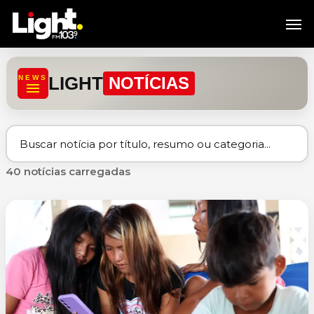
Skip
Men
to
main
content
LIGHT
NEWS
NOTÍCIAS
40 notícias carregadas