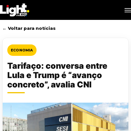
Skip
M
to
main
content
← Voltar para notícias
ECONOMIA
Tarifaço: conversa entre
Lula e Trump é “avanço
concreto”, avalia CNI