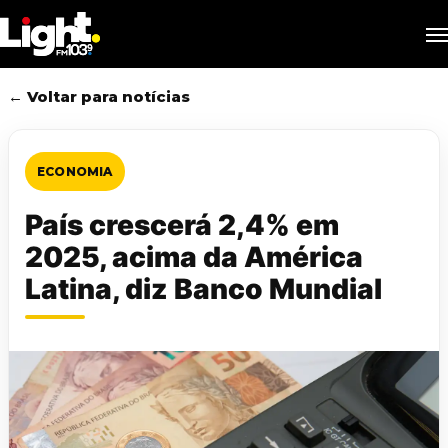
Skip
M
to
main
content
← Voltar para notícias
ECONOMIA
País crescerá 2,4% em
2025, acima da América
Latina, diz Banco Mundial