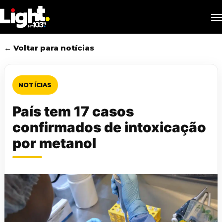
Skip
M
to
main
content
← Voltar para notícias
NOTÍCIAS
País tem 17 casos
confirmados de intoxicação
por metanol