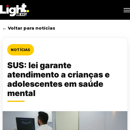
Skip
M
to
main
content
← Voltar para notícias
NOTÍCIAS
SUS: lei garante
atendimento a crianças e
adolescentes em saúde
mental