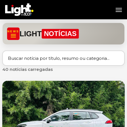
Skip
Men
to
main
content
LIGHT
NEWS
NOTÍCIAS
40 notícias carregadas