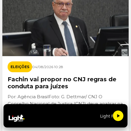
ELEIÇÕES
04/08/2026 10:28
Fachin vai propor no CNJ regras de
conduta para juízes
Por: Agência BrasilFoto: G. Dettmar/ CNJ O
Conselho Nacional de Justiça (CNJ) deve analisar na
sessão desta terça-feira (4) uma proposta de criação
Light FM 103.9
de regras para disciplinar a...