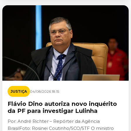
JUSTIÇA
04/08/2026 18:15
Flávio Dino autoriza novo inquérito
da PF para investigar Lulinha
Por: André Richter – Repórter da Agência
BrasilFoto: Rosinei Coutinho/SCO/STF O ministro