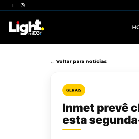
Skip
twitter
instagram
to
main
content
H
← Voltar para notícias
GERAIS
Inmet prevê c
esta segunda-