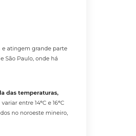
a e atingem grande parte
de São Paulo, onde há
da das temperaturas,
ariar entre 14°C e 16°C
os no noroeste mineiro,