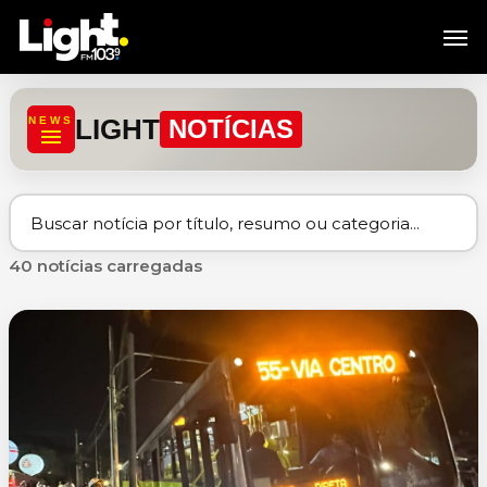
Skip
Men
to
main
content
LIGHT
NEWS
NOTÍCIAS
40 notícias carregadas