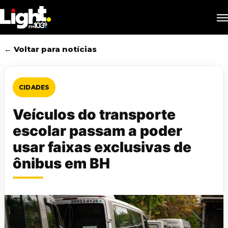
Skip
M
to
main
content
← Voltar para notícias
CIDADES
Veículos do transporte
escolar passam a poder
usar faixas exclusivas de
ônibus em BH