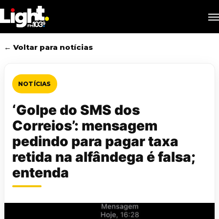
Skip
M
to
main
content
← Voltar para notícias
NOTÍCIAS
‘Golpe do SMS dos
Correios’: mensagem
pedindo para pagar taxa
retida na alfândega é falsa;
entenda