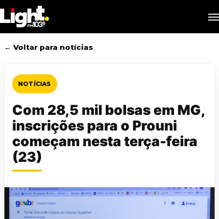
Skip
M
to
main
content
← Voltar para notícias
NOTÍCIAS
Com 28,5 mil bolsas em MG,
inscrições para o Prouni
começam nesta terça-feira
(23)