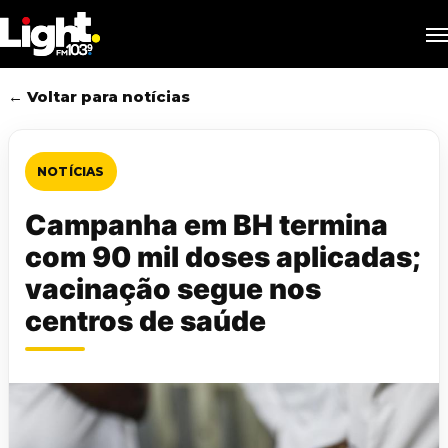
Skip
M
to
main
content
← Voltar para notícias
NOTÍCIAS
Campanha em BH termina
com 90 mil doses aplicadas;
vacinação segue nos
centros de saúde