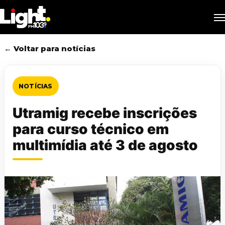
Skip
M
to
main
content
← Voltar para notícias
NOTÍCIAS
Utramig recebe inscrições
para curso técnico em
multimídia até 3 de agosto