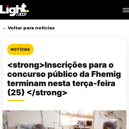
Skip
M
to
main
content
← Voltar para notícias
NOTÍCIAS
<strong>Inscrições para o
concurso público da Fhemig
terminam nesta terça-feira
(25) </strong>