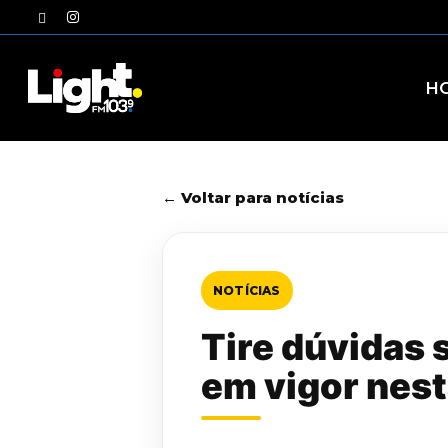
Skip
twitter
instagram
to
main
content
H
← Voltar para notícias
NOTÍCIAS
Tire dúvidas 
em vigor nest