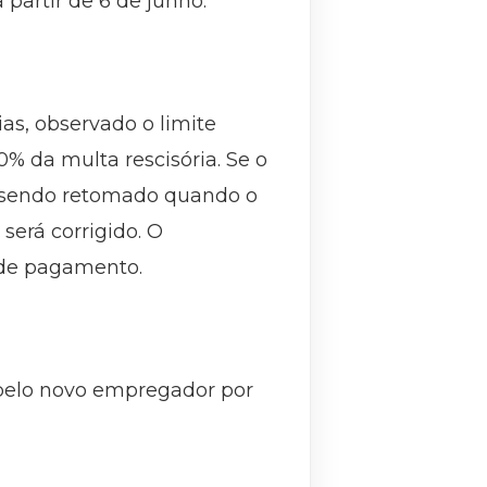
 partir de 6 de junho.
as, observado o limite
% da multa rescisória. Se o
o, sendo retomado quando o
será corrigido. O
 de pagamento.
o pelo novo empregador por