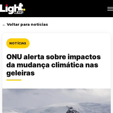
Skip
M
to
main
content
← Voltar para notícias
NOTÍCIAS
ONU alerta sobre impactos
da mudança climática nas
geleiras