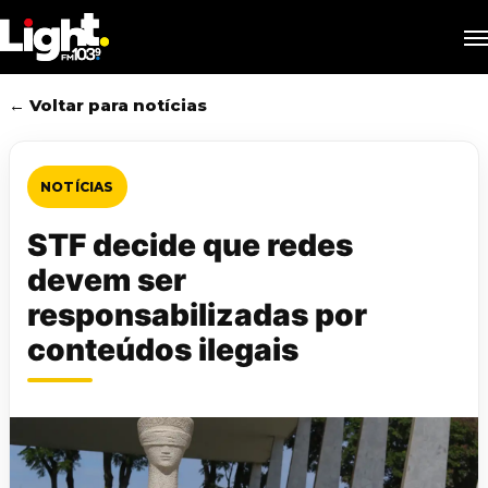
Skip
M
to
main
content
← Voltar para notícias
NOTÍCIAS
STF decide que redes
devem ser
responsabilizadas por
conteúdos ilegais