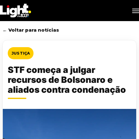
Skip
M
to
main
content
← Voltar para notícias
JUSTIÇA
STF começa a julgar
recursos de Bolsonaro e
aliados contra condenação