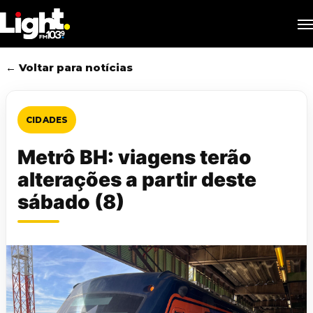
Skip
M
to
main
content
← Voltar para notícias
CIDADES
Metrô BH: viagens terão
alterações a partir deste
sábado (8)