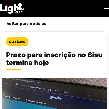
Skip
M
to
main
content
← Voltar para notícias
NOTÍCIAS
Prazo para inscrição no Sisu
termina hoje