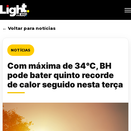
Skip
M
to
main
content
← Voltar para notícias
NOTÍCIAS
Com máxima de 34°C, BH
pode bater quinto recorde
de calor seguido nesta terça