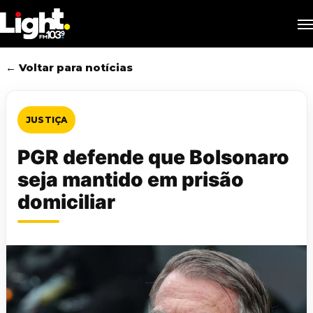
Skip
M
to
main
content
← Voltar para notícias
JUSTIÇA
PGR defende que Bolsonaro
seja mantido em prisão
domiciliar