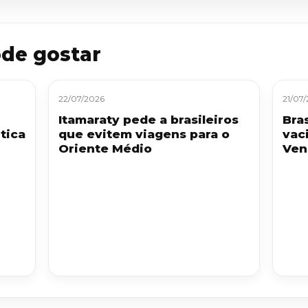
de gostar
22/07/2026
21/07
Itamaraty pede a brasileiros
Bra
tica
que evitem viagens para o
vac
Oriente Médio
Ven