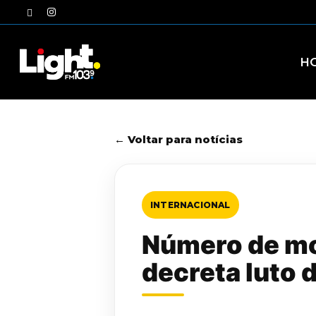
Skip
twitter
instagram
to
main
content
H
← Voltar para notícias
INTERNACIONAL
Número de mo
decreta luto d