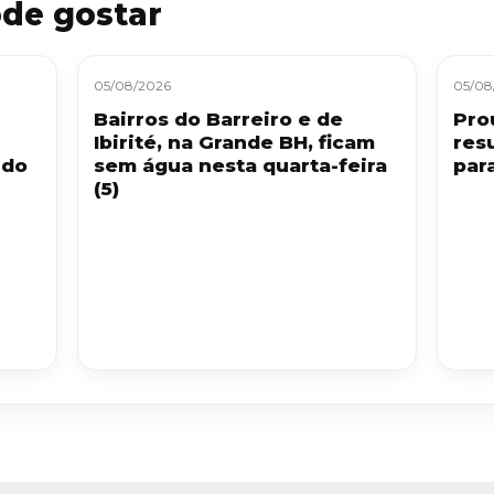
de gostar
05/08/2026
05/08
Bairros do Barreiro e de
Pro
Ibirité, na Grande BH, ficam
res
 do
sem água nesta quarta-feira
par
(5)