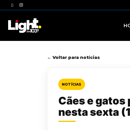
Skip
twitter
instagram
to
main
content
H
← Voltar para notícias
NOTÍCIAS
Cães e gatos 
nesta sexta (