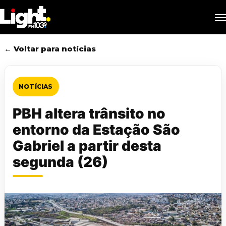
Skip
M
to
main
content
← Voltar para notícias
NOTÍCIAS
PBH altera trânsito no
entorno da Estação São
Gabriel a partir desta
segunda (26)