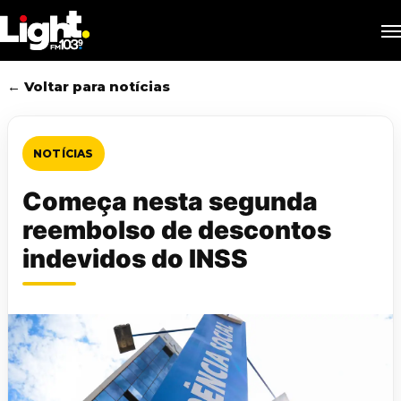
Skip
M
to
main
content
← Voltar para notícias
NOTÍCIAS
Começa nesta segunda
reembolso de descontos
indevidos do INSS