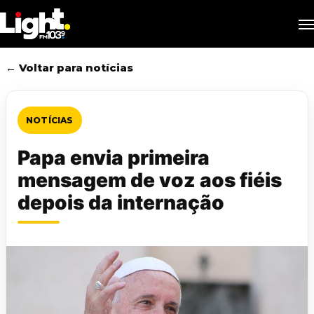
Skip
M
to
main
content
← Voltar para notícias
NOTÍCIAS
Papa envia primeira
mensagem de voz aos fiéis
depois da internação