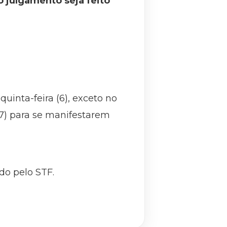
o julgamento seja feito
inta-feira (6), exceto no
(7) para se manifestarem
do pelo STF.