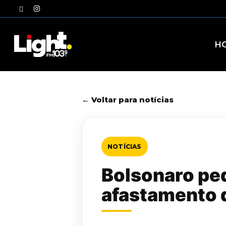
Skip
twitter
instagram
to
main
content
H
← Voltar para notícias
NOTÍCIAS
Bolsonaro ped
afastamento 