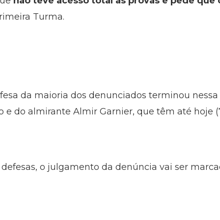
que
não teve acesso total às provas e pede que 
Primeira Turma.
fesa da maioria dos denunciados terminou nessa qu
o e do almirante Almir Garnier, que têm até hoje 
 defesas, o julgamento da denúncia vai ser marca