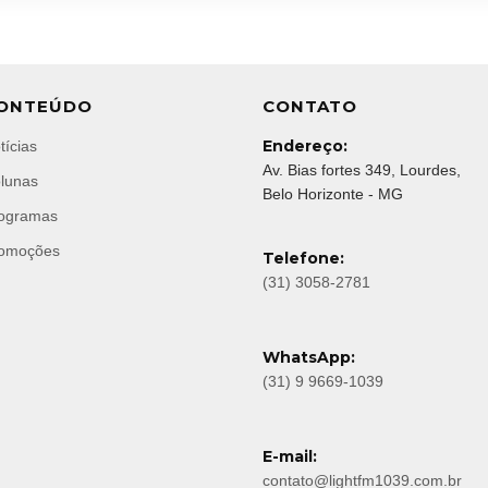
ONTEÚDO
CONTATO
Endereço:
tícias
Av. Bias fortes 349, Lourdes,
lunas
Belo Horizonte - MG
ogramas
omoções
Telefone:
(31) 3058-2781
WhatsApp:
(31) 9 9669-1039
E-mail:
contato@lightfm1039.com.br