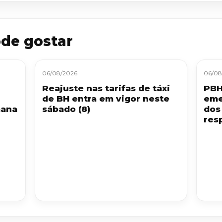
de gostar
06/08/2026
06/08
Reajuste nas tarifas de táxi
PBH
de BH entra em vigor neste
eme
mana
sábado (8)
dos
resp