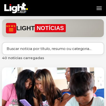
Skip
Men
to
main
content
LIGHT
NEWS
NOTÍCIAS
40 notícias carregadas