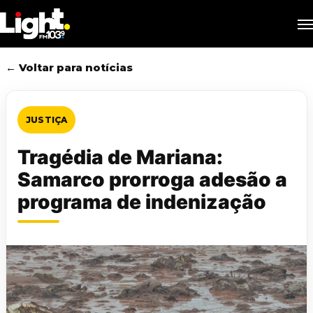
Skip
M
to
main
content
← Voltar para notícias
JUSTIÇA
Tragédia de Mariana:
Samarco prorroga adesão a
programa de indenização