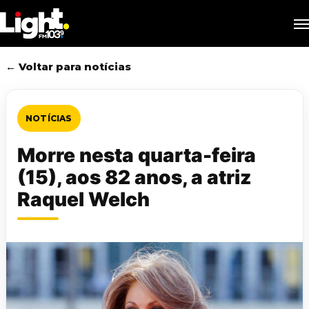
Skip
M
to
main
content
← Voltar para notícias
NOTÍCIAS
Morre nesta quarta-feira
(15), aos 82 anos, a atriz
Raquel Welch