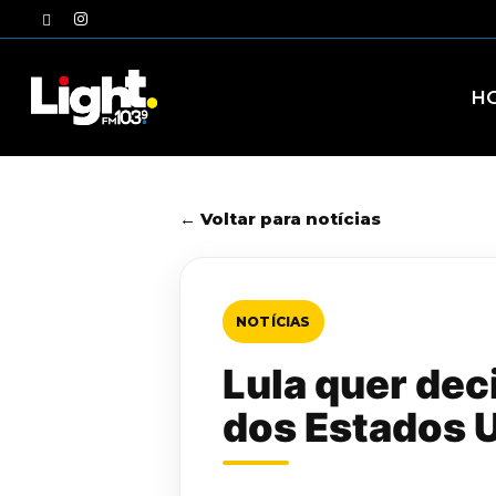
Skip
twitter
instagram
to
main
content
H
← Voltar para notícias
NOTÍCIAS
Lula quer dec
dos Estados 