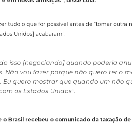
a é em novas ameaças”, disse Lula.
zer tudo o que for possível antes de “tomar outra
tados Unidos] acabaram”.
udo isso [negociando] quando poderia an
s. Não vou fazer porque não quero ter 
. Eu quero mostrar que quando um não que
 com os Estados Unidos”.
 o Brasil recebeu o comunicado da taxação de