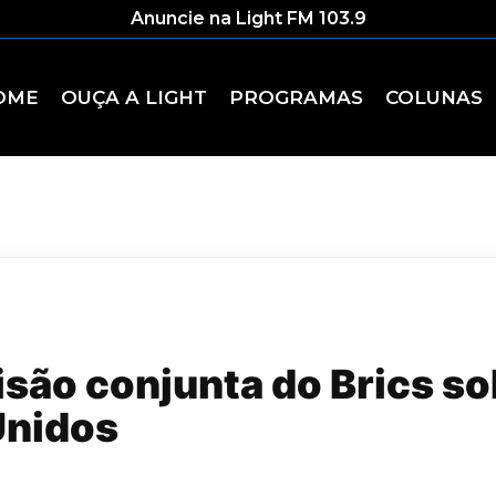
Anuncie na Light FM 103.9
OME
OUÇA A LIGHT
PROGRAMAS
COLUNAS
isão conjunta do Brics so
Unidos