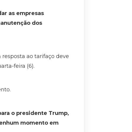
udar as empresas
 manutenção dos
resposta ao tarifaço deve
rta-feira (6).
ento.
para o presidente Trump,
em nenhum momento em