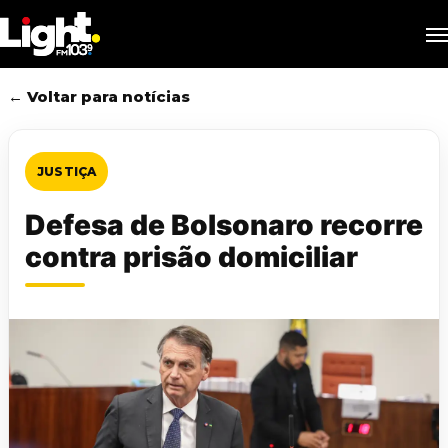
Skip
M
to
main
content
← Voltar para notícias
JUSTIÇA
Defesa de Bolsonaro recorre
contra prisão domiciliar