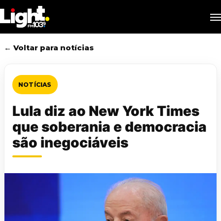
Skip
M
to
main
content
← Voltar para notícias
NOTÍCIAS
Lula diz ao New York Times
que soberania e democracia
são inegociáveis