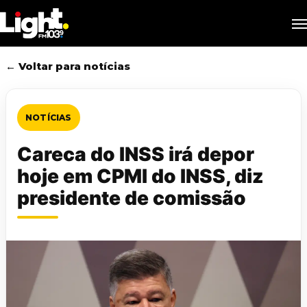
Skip
M
to
main
content
← Voltar para notícias
NOTÍCIAS
Careca do INSS irá depor
hoje em CPMI do INSS, diz
presidente de comissão