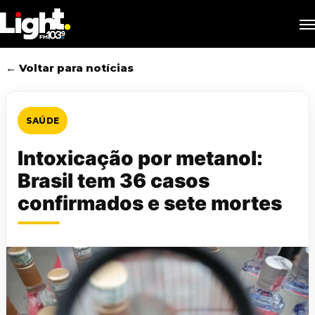
Skip
M
to
main
content
← Voltar para notícias
SAÚDE
Intoxicação por metanol:
Brasil tem 36 casos
confirmados e sete mortes