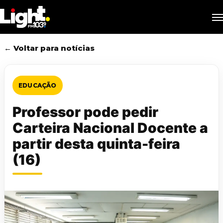
Skip
M
to
main
content
← Voltar para notícias
EDUCAÇÃO
Professor pode pedir
Carteira Nacional Docente a
partir desta quinta-feira
(16)