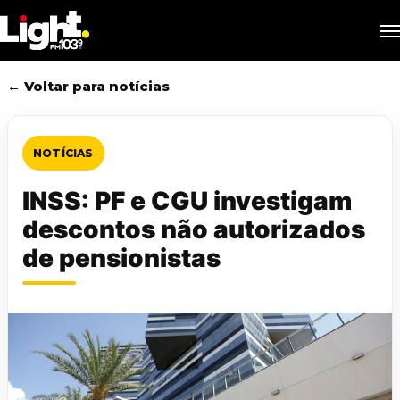
Skip
M
to
main
content
← Voltar para notícias
NOTÍCIAS
INSS: PF e CGU investigam
descontos não autorizados
de pensionistas