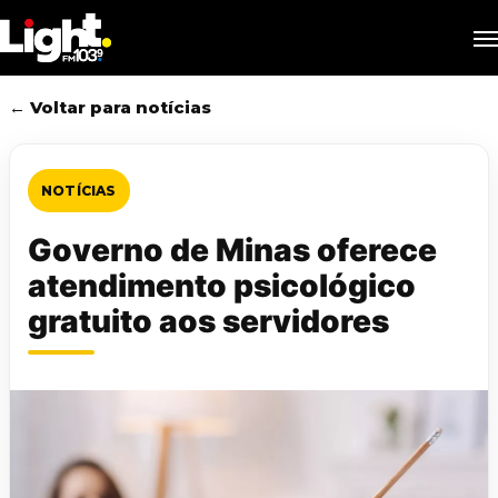
Skip
M
to
main
content
← Voltar para notícias
NOTÍCIAS
Governo de Minas oferece
atendimento psicológico
gratuito aos servidores