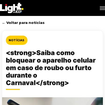
Skip
M
to
main
content
← Voltar para notícias
NOTÍCIAS
<strong>Saiba como
bloquear o aparelho celular
em caso de roubo ou furto
durante o
Carnaval</strong>