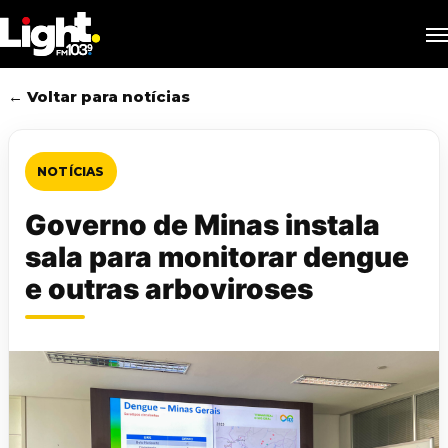
Skip
M
to
main
content
← Voltar para notícias
NOTÍCIAS
Governo de Minas instala
sala para monitorar dengue
e outras arboviroses