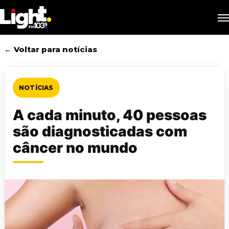
Skip
M
to
main
content
← Voltar para notícias
NOTÍCIAS
A cada minuto, 40 pessoas
são diagnosticadas com
câncer no mundo