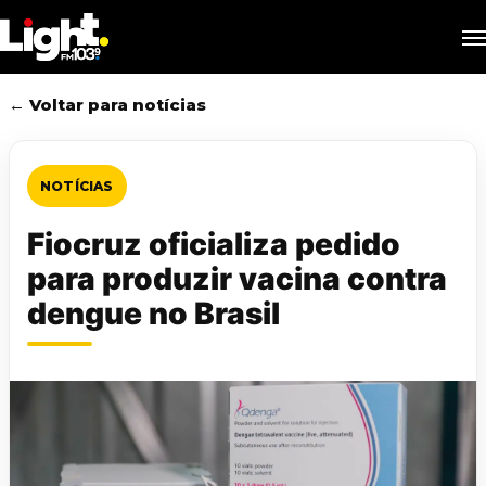
Skip
M
to
main
content
← Voltar para notícias
NOTÍCIAS
Fiocruz oficializa pedido
para produzir vacina contra
dengue no Brasil