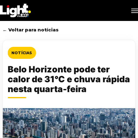
Skip
M
to
main
content
← Voltar para notícias
NOTÍCIAS
Belo Horizonte pode ter
calor de 31°C e chuva rápida
nesta quarta-feira