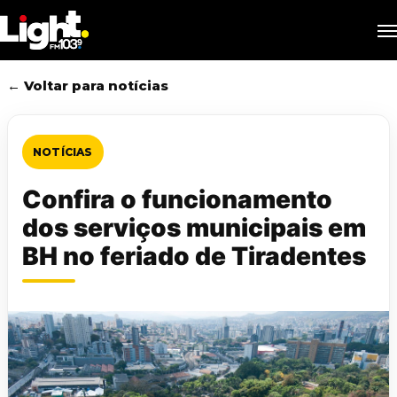
Skip
M
to
main
content
← Voltar para notícias
NOTÍCIAS
Confira o funcionamento
dos serviços municipais em
BH no feriado de Tiradentes