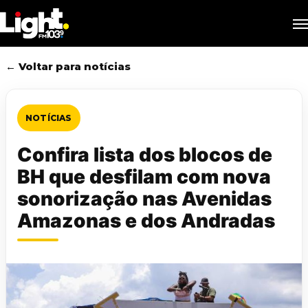
Skip
M
to
main
content
← Voltar para notícias
NOTÍCIAS
Confira lista dos blocos de
BH que desfilam com nova
sonorização nas Avenidas
Amazonas e dos Andradas